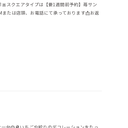
🐰🎀スクエアタイプは【要1週間前予約】苺サン
Mまたは店頭、お電話にて承っております📩お返
な一台🎂🩰いちごや絞りのデコレーションをたっ