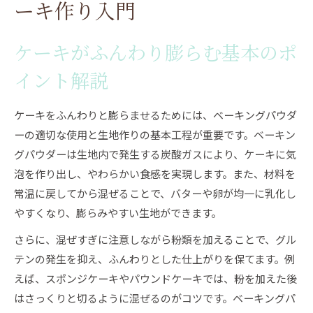
ベーキングパウダーなしでも成功する秘訣
ーキ作り入門
ケーキをベーキングパウダーなしで膨らませる
方法
ケーキがふんわり膨らむ基本のポ
重曹やヨーグルトで代用するケーキのコツ
イント解説
ベーキングパウダーなしケーキでふわふわ食感
実現
ケーキをふんわりと膨らませるためには、ベーキングパウダ
ホットケーキミックス活用で失敗しないベーキ
ーの適切な使用と生地作りの基本工程が重要です。ベーキン
ング術
グパウダーは生地内で発生する炭酸ガスにより、ケーキに気
ケーキ作りの代用品比較と選び方ガイド
泡を作り出し、やわらかい食感を実現します。また、材料を
常温に戻してから混ぜることで、バターや卵が均一に乳化し
科学的黄金比で叶うふんわりケーキ
やすくなり、膨らみやすい生地ができます。
ケーキ膨らみを科学するベーキングパウダーの
黄金比
さらに、混ぜすぎに注意しながら粉類を加えることで、グル
テンの発生を抑え、ふんわりとした仕上がりを保てます。例
小麦粉とベーキングパウダーの最適な割合を解
えば、スポンジケーキやパウンドケーキでは、粉を加えた後
説
はさっくりと切るように混ぜるのがコツです。ベーキングパ
ケーキが縮まないベーキングパウダーの量とコ