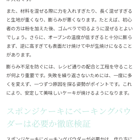
ベーキングパウダー入れすぎの失敗と対策
また、材料を混ぜる際に力を入れすぎたり、長く混ぜすぎる
レシピ別ケーキに合うベーキングパウダーの配
と生地が重くなり、膨らみが悪くなります。たとえば、初心
合
者の方は粉を加えた後、ゴムベラで切るように混ぜるとよい
賞味期限切れベーキングパウダーの見分け方
でしょう。さらに、オーブンの温度が低すぎると十分に膨ら
家庭で失敗しないケーキの焼き方とは
まず、逆に高すぎても表面だけ焼けて中が生焼けになること
ケーキがふんわり焼き上がる家庭での焼き方
があります。
オーブン設定とケーキの膨らみの関係を解説
膨らみ不足を防ぐには、レシピ通りの配合と工程を守ること
ベーキングパウダー活用で失敗しない焼成法
が何より重要です。失敗を繰り返さないためには、一度に多
ケーキ生地の混ぜ方が膨らみに与える影響
くを変えず、一つずつ原因を探る姿勢がポイントです。これ
ケーキ焼成時の温度管理と膨らみのコツ
により、安定して美味しいケーキが焼けるようになります。
スポンジケーキにベーキングパウ
ダーは必要か徹底検証
スポンジケーキにベーキングパウダーが必要かは、作り方に