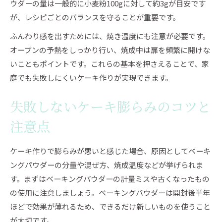
ウダーの量は一般的に小麦粉100gに対して約3gが目安です
ツ
が、レシピごとのバランスを守ることが重要です。
油分によるケーキ膨らみの変化と黄金比の調整
法
ふんわり感を出すためには、焼き温度にも注意が必要です。
オーブンの予熱をしっかり行い、焼成中は扉を頻繁に開けな
ふんわり食感を出すための配合バランス
いこともポイントです。これらの基本を押さえることで、家
代用品比較で選ぶケーキの膨張剤
庭でも失敗しにくいケーキ作りが実現できます。
ケーキ用ベーキングパウダー代用品の特徴比較
重曹・ホットケーキミックスの膨らみ力の違い
失敗しないケーキ膨らみのコツと
ヨーグルトや炭酸水で作るケーキの味と食感
注意点
ドライイーストのケーキ膨張力と風味への影響
ベーキングパウダーなしケーキの膨らみを比較
ケーキ作りで膨らみが悪いと感じた場合、原因としてベーキ
検証
ングパウダーの分量や混ぜ方、焼成温度などが挙げられま
ベーキングパウダー適量の見極め方法
す。まずはベーキングパウダーの計量ミスや古くなったもの
ケーキに最適なベーキングパウダーの量とは
の使用に注意しましょう。ベーキングパウダーは開封後半年
ほどで効果が薄れるため、できるだけ新しいものを使うこと
小麦粉の2％がケーキ膨らみの黄金比
が大切です。