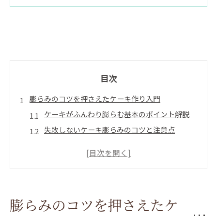
目次
膨らみのコツを押さえたケーキ作り入門
ケーキがふんわり膨らむ基本のポイント解説
失敗しないケーキ膨らみのコツと注意点
スポンジケーキにベーキングパウダーは必要か
徹底検証
ベーキングパウダーなしケーキの特徴と違いを
知る
膨らみのコツを押さえたケ
膨らみ不足を防ぐケーキ作りの黄金比とは