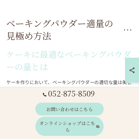
ベーキングパウダー適量の
見極め方法
ケーキに最適なベーキングパウダ
ーの量とは
ケーキ作りにおいて、ベーキングパウダーの適切な量は美し
い膨らみと食感を左右します。一般的に、小麦粉100gに対し
052-875-8509
てベーキングパウダーは2gが目安とされています。この分量
を守ることで、ふんわりとしたスポンジケーキやパウンドケ
お問い合わせはこちら
ーキが安定して焼き上がります。
オンラインショップはこち
過不足なく使うことで、膨らみ不足や苦味といった失敗を避
ら
けられます。特に「ケーキ ベーキングパウダー 割合」や