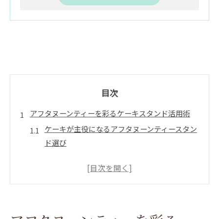
目次
アフタヌーンティーを彩るケーキスタンド活用術
ケーキが主役になるアフタヌーンティースタン
ド選び
ケーキを華やかに魅せる盛り付けアイデア
アフタヌーンティースタンドでケーキタイムを
格上げ
ケーキスタンドを使った本格的なティータイム
演出術