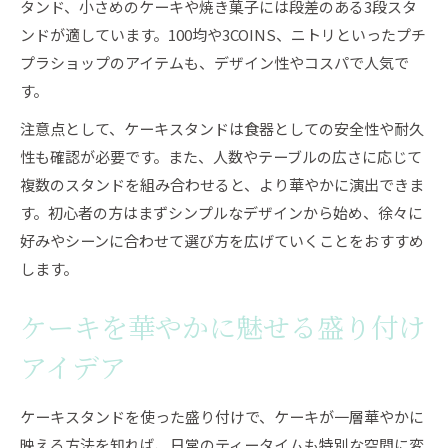
タンド、小さめのケーキや焼き菓子には段差のある3段スタ
ケーキスタンドの組み立てやすさと収納性を比
ンドが適しています。100均や3COINS、ニトリといったプチ
較
プラショップのアイテムも、デザイン性やコスパで人気で
手作りケーキを華やかに魅せる飾り方の秘密
す。
ケーキが映える飾り付けの基本テクニック
注意点として、ケーキスタンドは食器としての安全性や耐久
手作りケーキをケーキスタンドで美しく演出
性も確認が必要です。また、人数やテーブルの広さに応じて
ケーキスタンドと雑貨で個性をプラスする方法
複数のスタンドを組み合わせると、より華やかに演出できま
ケーキに合わせた花や小物で魅力をアップ
す。初心者の方はまずシンプルなデザインから始め、徐々に
ホームパーティーでも映えるケーキデコ術
好みやシーンに合わせて選び方を広げていくことをおすすめ
します。
ケーキ映えするスタンド選びで贅沢時間を演出
ケーキ映えを重視したスタンドの選び方とは
ケーキを華やかに魅せる盛り付け
贅沢なティータイムを叶えるケーキスタンド活
アイデア
用法
ケーキスタンド おすすめタイプ別の魅力
ケーキスタンドを使った盛り付けで、ケーキが一層華やかに
使いやすいケーキスタンドの選定ポイント
映える方法を知れば、日常のティータイムも特別な空間に変