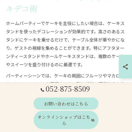
キデコ術
ホームパーティーでケーキを主役にしたい場合は、ケーキス
タンドを使ったデコレーションが効果的です。高さのあるス
タンドにケーキを乗せるだけで、テーブル全体が華やかにな
り、ゲストの視線を集めることができます。特にアフタヌー
ンティースタンドやホールケーキスタンドは、複数のケーキ
やスイーツを盛り付けるのに最適です。
パーティーシーンでは、ケーキの周囲にフルーツやマカロン
などのミニスイーツを配置すると、彩りが増し写真映えも抜
052-875-8509
群です。さらに、テーブルクロスや食器とスタンドのデザイ
ンを揃えることで統一感が生まれ、より洗練された印象にな
お問い合わせはこちら
ります。ケーキスタンド おすすめや盛り付けの工夫は、SNS
オンラインショップはこち
投稿でも注目を集めています。
ら
注意点として、スタンドの安定性やテーブルのスペースを事