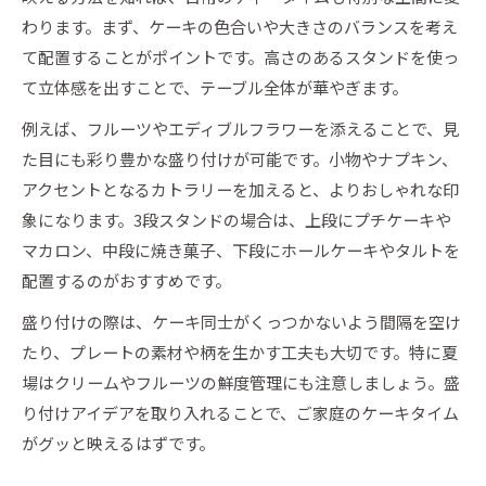
ケーキと相性の良いスタンド素材徹底比較
わります。まず、ケーキの色合いや大きさのバランスを考え
ケーキ好きが注目する2025年最新スタンド情報
て配置することがポイントです。高さのあるスタンドを使っ
2025年注目のケーキスタンド最新デザイン特
て立体感を出すことで、テーブル全体が華やぎます。
集
例えば、フルーツやエディブルフラワーを添えることで、見
ケーキ好き必見のトレンドスタンドを徹底解説
た目にも彩り豊かな盛り付けが可能です。小物やナプキン、
ケーキスタンドおすすめ人気アイテムの傾向
アクセントとなるカトラリーを加えると、よりおしゃれな印
新しいケーキスタンドの使い方と活用術
象になります。3段スタンドの場合は、上段にプチケーキや
マカロン、中段に焼き菓子、下段にホールケーキやタルトを
ケーキをより美しく魅せる最新アイデア集
配置するのがおすすめです。
盛り付けの際は、ケーキ同士がくっつかないよう間隔を空け
たり、プレートの素材や柄を生かす工夫も大切です。特に夏
場はクリームやフルーツの鮮度管理にも注意しましょう。盛
り付けアイデアを取り入れることで、ご家庭のケーキタイム
がグッと映えるはずです。