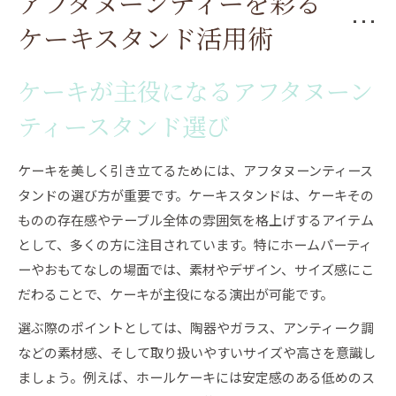
アフタヌーンティーを彩る
ケーキの3段スタンドの歴史と魅力を知る
ケーキスタンド活用術
おしゃれに映えるケーキの盛り付けアイデア集
ケーキスタンドで叶えるおしゃれな盛り付け術
ケーキが主役になるアフタヌーン
盛り付けのコツでケーキがさらに美しく映える
ティースタンド選び
ケーキスタンド 盛り付けの最新トレンド紹介
インスタ映えするケーキ盛り付けスタイルの実
ケーキを美しく引き立てるためには、アフタヌーンティース
例
タンドの選び方が重要です。ケーキスタンドは、ケーキその
ホールケーキも映えるスタンド活用アイデア
ものの存在感やテーブル全体の雰囲気を格上げするアイテム
として、多くの方に注目されています。特にホームパーティ
素敵なティータイムに選びたいケーキスタンド
ーやおもてなしの場面では、素材やデザイン、サイズ感にこ
ケーキスタンド おしゃれな選び方のポイント
だわることで、ケーキが主役になる演出が可能です。
ティータイムを引き立てるケーキおすすめスタ
選ぶ際のポイントとしては、陶器やガラス、アンティーク調
ンド
などの素材感、そして取り扱いやすいサイズや高さを意識し
ケーキと相性抜群なスタンド素材の選び方
ましょう。例えば、ホールケーキには安定感のある低めのス
ケーキ用スタンドのデザイン別活用術