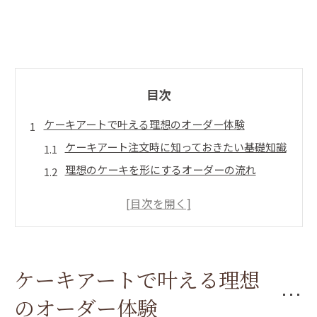
目次
ケーキアートで叶える理想のオーダー体験
ケーキアート注文時に知っておきたい基礎知識
理想のケーキを形にするオーダーの流れ
ケーキアートが人気な理由と選ばれる魅力
ケーキアートで実現するオリジナルデザイン例
ケーキオーダー前に確認したい注意点
世界に一つだけのケーキを作る楽しさ
ケーキアートで叶える理想
オリジナルケーキ制作で広がる自由な発想
のオーダー体験
ケーキアートで伝える気持ちの表現方法