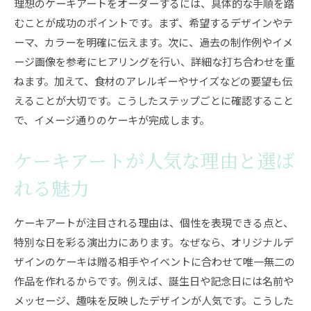
理想のケーキアートをオーダーするには、具体的な手順を踏
安心して注文できるケーキの依頼ポイント
むことが成功のポイントです。まず、希望するデザインやテ
イラストケーキを安全に楽しむためのポイント
ーマ、カラーを明確に伝えます。次に、過去の制作例やイメ
イラストケーキオーダー時の安全確認ポイント
ージ画像を参考にヒアリングを行い、詳細な打ち合わせを重
ケーキアートで安心して楽しむための工夫
ねます。加えて、食材のアレルギーやサイズなどの要望も伝
アレルギー対策と安全なケーキ選びのコツ
えることが大切です。こうしたステップごとに確認すること
で、イメージ通りのケーキが完成します。
ケーキイラストオーダー前のチェックリスト
SNS掲載時に気をつけたいケーキ利用法
ケーキアートが人気な理由と選ば
自宅で挑戦するケーキアートの作り方ガイド
れる魅力
自宅で簡単にできるケーキアートの基本
手書きイラストを活かしたケーキ作りのコツ
ケーキアートが注目される理由は、個性を表現できる点と、
イラストケーキ作り方を初心者向けに解説
特別な日を彩る演出力にあります。なぜなら、オリジナルデ
家庭用ケーキアート道具と材料の選び方
ザインのケーキは贈る相手やイベントに合わせて唯一無二の
ケーキアート作成で失敗しないポイント
作品を作れるからです。例えば、誕生日や記念日には名前や
メッセージ、趣味を反映したデザインが人気です。こうした