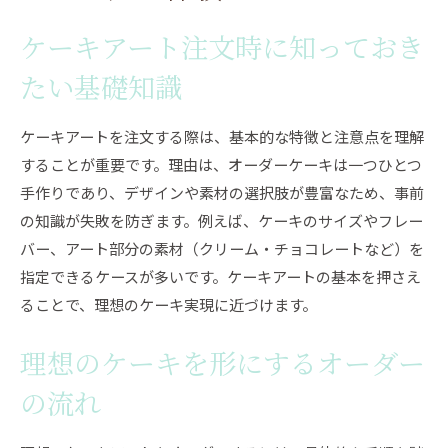
ケーキイラストオーダー体験の魅力を解説
ケーキアート注文時に知っておき
手書きイラストが生きるケーキアートの工夫
自分だけのケーキを作る過程の楽しみ方
たい基礎知識
誕生日や記念日を彩るアートケーキ活用術
ケーキアートを注文する際は、基本的な特徴と注意点を理解
誕生日ケーキアートで特別な日を演出する方法
することが重要です。理由は、オーダーケーキは一つひとつ
記念日に最適なケーキデザインの選び方
手作りであり、デザインや素材の選択肢が豊富なため、事前
イラストケーキオーダーで笑顔を届けるコツ
の知識が失敗を防ぎます。例えば、ケーキのサイズやフレー
SNS映えするアートケーキのアレンジ術
バー、アート部分の素材（クリーム・チョコレートなど）を
ケーキアート体験で家族イベントを盛り上げる
指定できるケースが多いです。ケーキアートの基本を押さえ
オリジナルケーキ注文時の著作権リスクに注意
ることで、理想のケーキ実現に近づけます。
ケーキアート注文時の著作権トラブル事例
理想のケーキを形にするオーダー
キャラクターケーキと違法性を正しく理解
の流れ
SNS投稿時のケーキ写真と著作権の注意点
著作権に配慮したケーキデザインの選び方