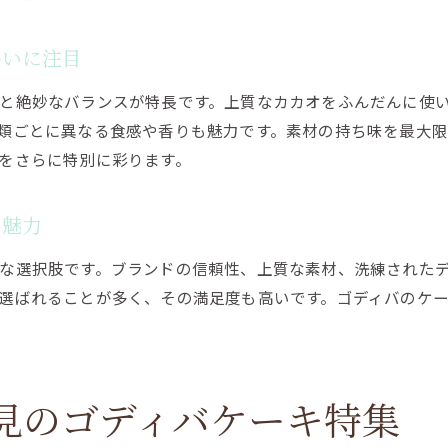
小さめサイズのケーキで自分へのご褒美を楽しむ
ゴディバの小さめケーキで贅沢なひとときを満喫
わいに注目
自分へのご褒美に選びたいケーキとゴディバ
と絶妙なバランスが特長です。上質なカカオをふんだんに使
一人でも楽しめるゴディバのケーキおすすめ
類ごとに異なる食感や香りも魅力です。素材の持ち味を最大
小さめサイズのケーキで手軽なゴディバ体験
をさらに特別に彩ります。
自宅で味わうケーキとゴディバの幸せ時間
ゴディバケーキでご褒美タイムを充実させる
と魅力
口コミで話題のゴディバケーキの味わいを解説
な選択肢です。ブランドの信頼性、上質な素材、洗練された
口コミで評判のゴディバケーキを詳しく紹介
選ばれることが多く、その満足度も高いです。ゴディバのケ
ケーキの味や食感は口コミでどんな評価？
ゴディバケーキの人気ポイントを口コミから分析
実際の口コミが教えるゴディバケーキの魅力
見のゴディバケーキ特集
ケーキ好き必見のゴディバ口コミまとめ
ゴディバケーキの味を口コミから徹底検証