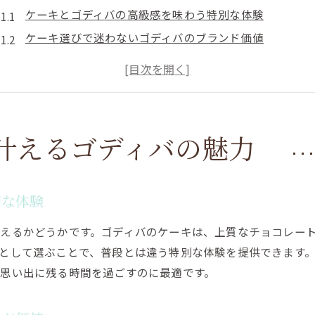
ケーキとゴディバの高級感を味わう特別な体験
ケーキ選びで迷わないゴディバのブランド価値
ケーキに込められたゴディバの歴史とこだわりを解説
上質なケーキとゴディバのデザイン性の魅力とは
ゴディバならではのケーキの豊かな味わいに注目
贅沢ケーキ体験にゴディバを選ぶ理由と魅力
叶えるゴディバの魅力
チョコレート好き必見のゴディバケーキ特集
チョコレート好きが喜ぶケーキの濃厚な味わい
ゴディバケーキの種類と選び方のポイント
別な体験
ケーキとゴディバのチョコレートが織りなす美味しさの
えるかどうかです。ゴディバのケーキは、上質なチョコレー
人気のゴディバチョコレートケーキを徹底解説
として選ぶことで、普段とは違う特別な体験を提供できます
ケーキの甘さや食感にこだわるゴディバの魅力
思い出に残る時間を過ごすのに最適です。
口コミ多数のゴディバケーキの特徴まとめ