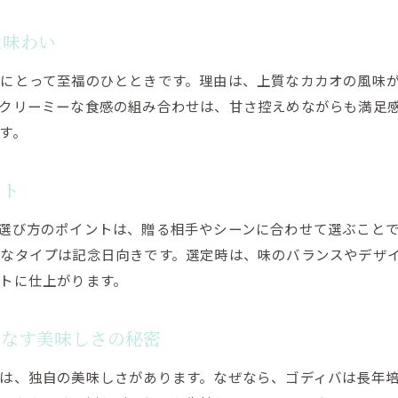
誕生日を彩るゴディバケーキの選び方ガイド
な味わい
誕生日ケーキに最適なゴディバの選び方ポイント
にとって至福のひとときです。理由は、上質なカカオの風味
ゴディバのケーキで特別な誕生日を演出する方法
クリーミーな食感の組み合わせは、甘さ控えめながらも満足
ケーキにこだわる誕生日サプライズはゴディバで
す。
ゴディバならではの誕生日ケーキの魅力を紹介
誕生日を華やかに飾るケーキとゴディバ体験
ント
失敗しないゴディバケーキの誕生日選びガイド
選び方のポイントは、贈る相手やシーンに合わせて選ぶこと
店舗受け取りも便利なゴディバケーキ購入方法
なタイプは記念日向きです。選定時は、味のバランスやデザ
ゴディバケーキの店舗受け取り方法と注意点
トに仕上がります。
ケーキ購入はゴディバの店舗で手軽に実現
ネット注文と店舗受け取りのメリットを紹介
りなす美味しさの秘密
ゴディバケーキ購入の流れとおすすめポイント
は、独自の美味しさがあります。なぜなら、ゴディバは長年
忙しい方に嬉しいゴディバケーキの簡単注文方法