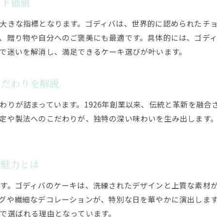
ギフト選びに迷ったらゴディバケーキがおすすめ
ンド価値
ギフト向けケーキ選びでゴディバが人気の理由
大きな指標となります。ゴディバは、世界的に認められたチ
ケーキで伝える特別な想いはゴディバで叶う
、贈り物や自分へのご褒美にも最適です。具体的には、ゴデ
ゴディバのケーキで贈る上質なギフト体験
で迷いを解消し、満足できるケーキ選びが叶います。
ゴディバケーキは大切な人への贈り物に最適
贈答用ケーキにゴディバが選ばれるポイント
こだわりを解説
ゴディバケーキでギフト選びがもっと楽しく
わりが詰まっています。1926年創業以来、伝統と革新を融合
ゴディバのケーキで記念日に上質なひとときを
定や製法へのこだわりが、独特の深い味わいを生み出します
記念日ケーキはゴディバで特別な時間を演出
ゴディバのケーキで思い出深い記念日を過ごす
ケーキが彩るゴディバの記念日サプライズ術
の魅力とは
ゴディバケーキで上質な記念日ディナーに華を
す。ゴディバのケーキは、洗練されたデザインと上質な素材
ゴディバのケーキが記念日を格上げする理由
グや繊細なデコレーションが、特別な日を華やかに演出しま
記念日にふさわしいケーキ選びとゴディバ体験
で選ばれる理由となっています。