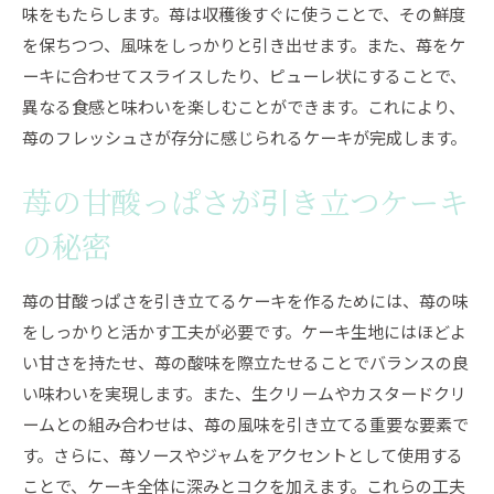
味をもたらします。苺は収穫後すぐに使うことで、その鮮度
地元の苺を堪能するためのケーキツアー
を保ちつつ、風味をしっかりと引き出せます。また、苺をケ
愛知県産苺を使ったケーキの名店紹介
ーキに合わせてスライスしたり、ピューレ状にすることで、
苺ケーキと愛知の季節の味を楽しむ
異なる食感と味わいを楽しむことができます。これにより、
苺が主役のケーキで愛知県を味わう
苺のフレッシュさが存分に感じられるケーキが完成します。
愛知県でしか味わえない苺ケーキを探す
苺が主役愛知県のケーキで味わう季節の贅沢
苺の甘酸っぱさが引き立つケーキ
季節を感じる苺ケーキの楽しみ方
の秘密
愛知県の苺ケーキに込められた季節感
苺ケーキが教えてくれる季節の移ろい
苺の甘酸っぱさを引き立てるケーキを作るためには、苺の味
をしっかりと活かす工夫が必要です。ケーキ生地にはほどよ
地元愛知の旬を感じる苺ケーキ
い甘さを持たせ、苺の酸味を際立たせることでバランスの良
苺ケーキで贅沢な季節の味覚を堪能
い味わいを実現します。また、生クリームやカスタードクリ
季節限定の苺ケーキが愛知県で楽しめる理由
ームとの組み合わせは、苺の風味を引き立てる重要な要素で
愛知県ならではの苺ケーキ自分へのご褒美に最適な
す。さらに、苺ソースやジャムをアクセントとして使用する
一品
ことで、ケーキ全体に深みとコクを加えます。これらの工夫