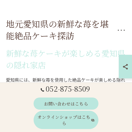
地元愛知県の新鮮な苺を堪
能絶品ケーキ探訪
新鮮な苺ケーキが楽しめる愛知県
の隠れ家店
愛知県には、新鮮な苺を使用した絶品ケーキが楽しめる隠れ
052-875-8509
家的な店が多数存在しています。これらの店は、都会の喧騒
を離れた静かな場所に位置し、訪れるだけで特別な時間を提
お問い合わせはこちら
供してくれます。苺の風味を最大限に活かしたスイーツが揃
っており、他にはない独自のレシピが魅力です。特に、苺の
オンラインショップはこち
酸味とクリームの甘さが絶妙に調和したケーキは、訪れる
ら
人々を魅了します。口コミや地域の情報誌を参考に、まだ知