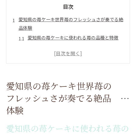
目次
愛知県の苺ケーキ世界苺のフレッシュさが奏でる絶
品体験
愛知県の苺ケーキに使われる苺の品種と特徴
新鮮な苺の選び方とケーキの相性
苺のフレッシュさを活かしたケーキの作り方
苺の甘酸っぱさが引き立つケーキの秘密
愛知県の苺ケーキはなぜ美味しいのか
愛知県の苺ケーキ世界苺の
愛知県内で人気の苺ケーキショップを巡る
地元愛知県の苺を使用したケーキ素材の魅力を解き
フレッシュさが奏でる絶品
明かす
体験
愛知県産苺の特徴と味わい
苺とケーキ素材のベストコンビネーション
愛知県の苺ケーキに使われる苺の
愛知県の苺がケーキに与える食感の違い