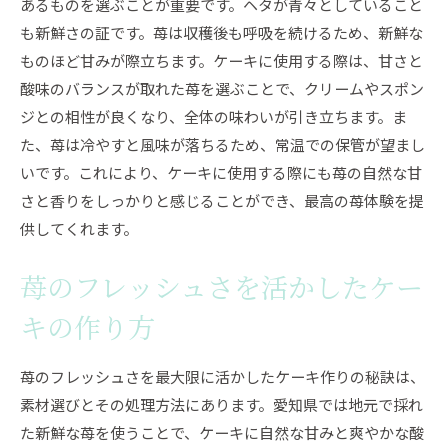
あるものを選ぶことが重要です。ヘタが青々としていること
見た目も楽しめる苺ケーキの魅力
も新鮮さの証です。苺は収穫後も呼吸を続けるため、新鮮な
苺の色彩が生み出す華やかさ
ものほど甘みが際立ちます。ケーキに使用する際は、甘さと
味も見た目も満足できる苺ケーキ
酸味のバランスが取れた苺を選ぶことで、クリームやスポン
地元愛知の苺ケーキが特別な理由
ジとの相性が良くなり、全体の味わいが引き立ちます。ま
た、苺は冷やすと風味が落ちるため、常温での保管が望まし
苺の甘酸っぱさが決め手愛知県で楽しむ特別なケー
いです。これにより、ケーキに使用する際にも苺の自然な甘
キ
さと香りをしっかりと感じることができ、最高の苺体験を提
苺の甘酸っぱさを活かしたケーキの選び方
供してくれます。
苺ケーキに使われる愛知県産の特選苺
特別な日のための苺ケーキセレクション
苺のフレッシュさを活かしたケー
愛知県の旬の苺を使ったケーキの魅力
キの作り方
苺の旬を味わうための絶品ケーキ
愛知県の苺ケーキで感じる季節の贅沢
苺のフレッシュさを最大限に活かしたケーキ作りの秘訣は、
地元愛知県の新鮮な苺を堪能絶品ケーキ探訪
素材選びとその処理方法にあります。愛知県では地元で採れ
新鮮な苺ケーキが楽しめる愛知県の隠れ家店
た新鮮な苺を使うことで、ケーキに自然な甘みと爽やかな酸