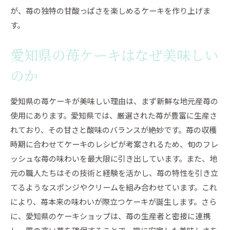
自分へのご褒美にぴったりの苺ケーキ選び
が、苺の独特の甘酸っぱさを楽しめるケーキを作り上げま
特別な日におすすめの愛知県産苺ケーキ
す。
愛知県でしか味わえないご褒美ケーキ
愛知県の苺ケーキはなぜ美味しい
愛知県の苺ケーキで贅沢なひとときを
苺ケーキで特別感を味わう贅沢時間
のか
一度は食べたい愛知県の絶品苺ケーキ
愛知県の苺ケーキが美味しい理由は、まず新鮮な地元産苺の
使用にあります。愛知県では、厳選された苺が豊富に生産さ
れており、その甘さと酸味のバランスが絶妙です。苺の収穫
時期に合わせてケーキのレシピが考案されるため、旬のフレ
ッシュな苺の味わいを最大限に引き出しています。また、地
元の職人たちはその技術と経験を活かし、苺の特性を引き立
てるようなスポンジやクリームを組み合わせています。これ
により、苺本来の味わいが際立つケーキが誕生します。さら
に、愛知県のケーキショップは、苺の生産者と密接に連携