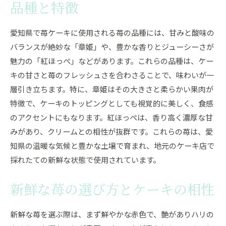
品種と特徴
苺ケーキの魅力を引き出すための工夫
苺を活かしたケーキの新しいトレンド
愛知県で苺ケーキに使用される苺の品種には、甘みと酸味の
地元のフレッシュな苺とケーキの共演
バランスが絶妙な「章姫」や、豊かな香りとジューシーさが
苺好き必見愛知県のケーキショップで味わう至福の
魅力の「紅ほっぺ」などがあります。これらの品種は、ケー
ひととき
キの甘さと苺のフレッシュさを合わさることで、味わいが一
層引き立ちます。特に、章姫はその大きさと柔らかい果肉が
愛知県内のおすすめ苺ケーキショップ
特徴で、ケーキのトッピングとしても視覚的に美しく、食感
苺ケーキの食べ比べを楽しむ方法
のアクセントにもなります。紅ほっぺは、香り高く濃厚な甘
ケーキショップでの苺フェア情報
みがあり、クリームとの相性が抜群です。これらの苺は、愛
苺の香りが広がる至福のケーキ時間
知県の温暖な気候と豊かな土壌で育まれ、地元のケーキ店で
地元愛知の苺ケーキで至福のひとときを
採れたての新鮮な状態で使用されています。
ケーキショップで苺スイーツの新提案
新鮮な苺の選び方とケーキの相性
愛知県の苺ケーキ見た目も華やか味も絶品の秘密
苺ケーキの美しいデザインとは
新鮮な苺を選ぶ際は、まず鮮やかな赤色で、艶がありハリの
愛知県の職人技が光る苺デコレーション