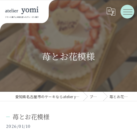
苺とお花模様
愛知県名古屋市のケーキならatelier yomi
ブログ
苺とお花模様
苺とお花模様
2026/01/10