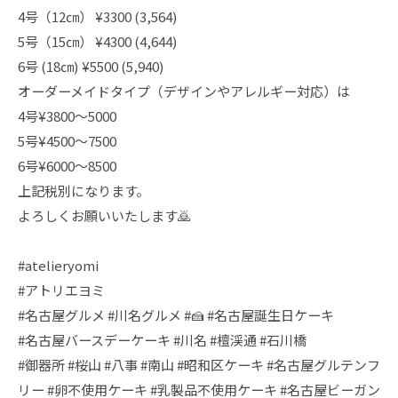
4号（12㎝） ¥3300 (3,564)
5号（15㎝） ¥4300 (4,644)
6号 (18㎝) ¥5500 (5,940)
オーダーメイドタイプ（デザインやアレルギー対応）は
4号¥3800〜5000
5号¥4500〜7500
6号¥6000〜8500
上記税別になります。
よろしくお願いいたします🙇
#atelieryomi
#アトリエヨミ
#名古屋グルメ #川名グルメ #🍰 #名古屋誕生日ケーキ
#名古屋バースデーケーキ #川名 #檀渓通 #石川橋
#御器所 #桜山 #八事 #南山 #昭和区ケーキ #名古屋グルテンフ
リー #卵不使用ケーキ #乳製品不使用ケーキ #名古屋ビーガン