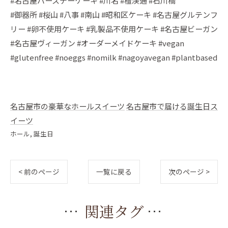
#名古屋バースデーケーキ #川名 #檀渓通 #石川橋
#御器所 #桜山 #八事 #南山 #昭和区ケーキ #名古屋グルテンフ
リー #卵不使用ケーキ #乳製品不使用ケーキ #名古屋ビーガン
#名古屋ヴィーガン #オーダーメイドケーキ #vegan
#glutenfree #noeggs #nomilk #nagoyavegan #plantbased
名古屋市の豪華なホールスイーツ
名古屋市で届ける誕生日ス
イーツ
ホール
誕生日
< 前のページ
一覧に戻る
次のページ >
関連タグ