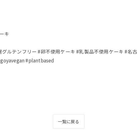
ケーキ
#名古屋グルテンフリー #卵不使用ケーキ #乳製品不使用ケーキ #
goyavegan #plantbased
一覧に戻る