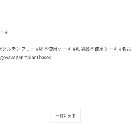
ケーキ
#名古屋グルテンフリー #卵不使用ケーキ #乳製品不使用ケーキ #
goyavegan #plantbased
一覧に戻る