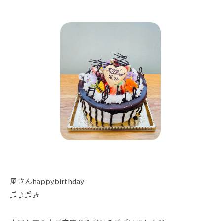
風さんhappybirthday
♫♪♬🎶