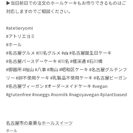
▶︎当日前日での注文のホールケーキもお作りできるものはご
対応しますのでご相談ください。
#atelieryomi
#アトリエヨミ
#ホール
#名古屋グルメ #川名グルメ #🍰 #名古屋誕生日ケーキ
#名古屋バースデーケーキ #川名 #檀渓通 #石川橋
#御器所 #桜山 #八事 #南山 #昭和区ケーキ #名古屋グルテンフ
リー #卵不使用ケーキ #乳製品不使用ケーキ #名古屋ビーガン
#名古屋ヴィーガン #オーダーメイドケーキ #vegan
#glutenfree #noeggs #nomilk #nagoyavegan #plantbased
名古屋市の豪華なホールスイーツ
ホール