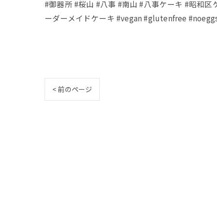
#御器所 #桜山 #八事 #南山 #八事ケーキ #昭
ーダーメイドケーキ #vegan #glutenfree #noeggs #n
< 前のページ