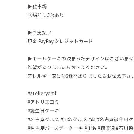
▶駐車場
店舗前に5台あり
▶お支払い
現金 PayPay クレジットカード
▶︎ホールケーキの決まったデザインはございま
希望がありましたらお伝えください。
アレルギー又はNG食材ありましたらお伝え下さ
#atelieryomi
#アトリエヨミ
#誕生日ケーキ
#名古屋グルメ #川名グルメ #🍰 #名古屋誕生日
#名古屋バースデーケーキ #川名 #檀渓通 #石川橋