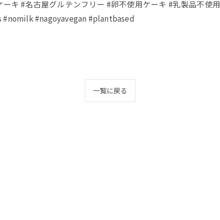
和区ケーキ #名古屋グルテンフリー #卵不使用ケーキ #乳製品不使
omilk #nagoyavegan #plantbased
一覧に戻る